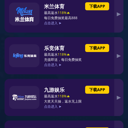
从这里开始
覆盖实时赛事、专业数据、高清视频，
AG九游会
APP
与网页版为您提供便捷的体育服务。
APP下载
网页版入口
首页
/
体育动态
/ 正文
2026-06-28 19:22
46 次阅读
赵娜独家分享网球心得与技巧助你提升球