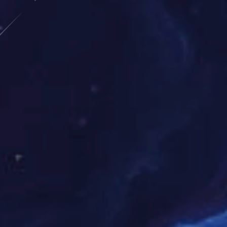
不同策略，例如控制底线、高压进攻或变换节奏等，
以寻找最适合自己的打法。同时，也要学会观察并分
析对方选手，根据他们的特点及时调整自己的策略。
另外，在比赛之前制定合理并详细的战术计划也是十
分必要。当面临不同类型的对手时，我们应该灵活运
用针对性的打击方式，而不是固守一种打法，这样才
能最大化发挥自身优势并争取胜利。
4、自我训练的方法
为了更有效地提升自己的网球技能，自我训练显得尤
为重要。赵娜建议每位爱好者都应当制定个人化培训
计划，包括技术训练、体能训练及心理辅导等多个方
面。有针对性的计划将使我们更有方向感，从而避免
盲目训练造成时间浪费。