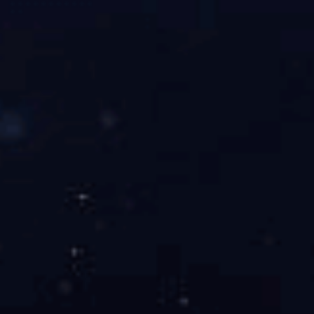
热刺与曼城之间的历史交锋是一段充满激情与戏剧性
的足球故事。两...
2026-07-10
推荐网站
联系我们
地址
support@cnzjst.com
AG九游会