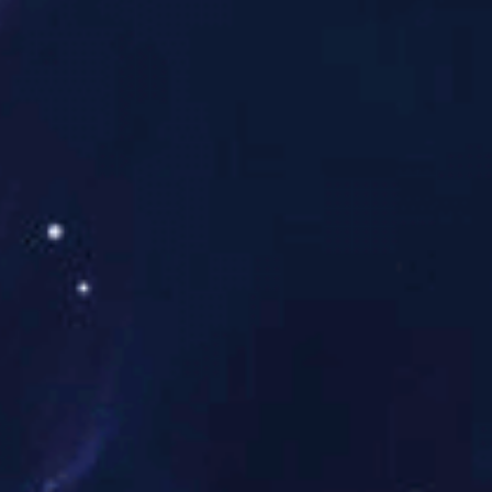
计迭代、地域符号与身份表达、图形语言中的文
析英超队徽背后跨越百年的设计哲学。这些融合
在保持核心基因的同时不断突破形式边界，成为
历史传承与设计迭代
曼联队徽的三叉戟图案可追溯至1878年铁路工人
年加入的红色魔鬼形象则源自巴斯比宝贝时代的昵
奇兵工厂时期延续至今，炮口方向在百年间历经
内涵转变。利物浦的利弗鸟徽章自1901年确立
但始终保持着对城市海事传统的致敬。
切尔西的蓝色狮徽源自卡多根伯爵家族纹章，19
却在球迷强烈抗议下恢复传统设计。这种保守与
的鲁珀特王子塔图案在1990年代被几何化重构
元素的取舍往往成为俱乐部与球迷群体文化认同