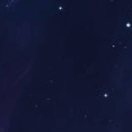
数字化浪潮推动着设计语言的革新，曼城2016
时，采用扁平化设计增强视觉冲击。热刺2017
影，却在社交媒体传播中实现更高辨识度。这些
数字符号的适应性转化。
地域符号与身份表达
纽卡斯尔联队徽中的海马源自泰恩河航运历史，
应。狼队标志性的狼头图案不仅关联着俱乐部绰
恩茅斯的樱桃图案源自20世纪初球场周边的果园
伦敦球队的地域竞争通过视觉符号形成微妙对话
纳的加农炮形成蓝领与军械的文化对位。水晶宫
德的蜜蜂标志则纪念当地养蜂业历史。这些地域
系。