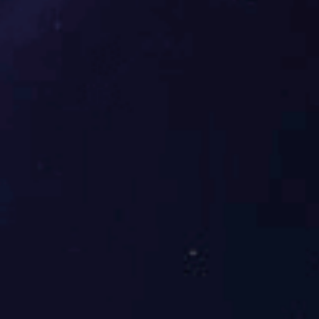
活
球明星不仅在赛场上表现...
现的
全球最受欢迎的平台之一，吸...