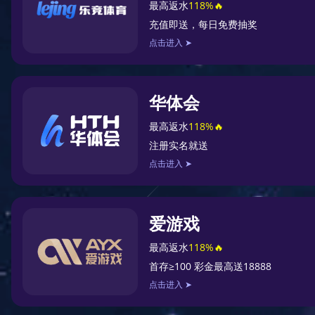
覆盖实时赛
首页
/
体育动态
/ 正文