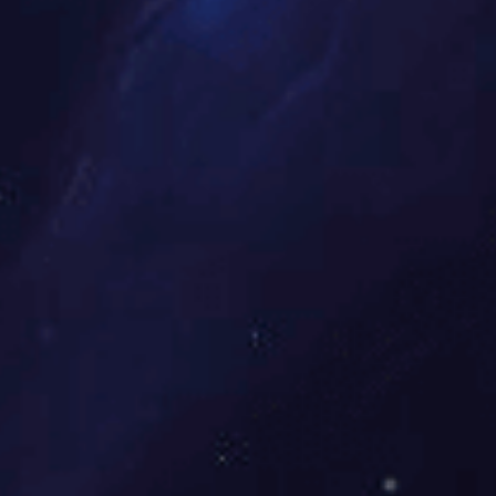
虚拟空间为队徽设计开辟新维度，阿森纳在元宇宙
光影效果。诺维奇城在电子竞技联赛中启用像素风队
鸣。这种跨媒介的符号重构正在模糊实体与虚拟
总结：英超队徽的百年演变史，本质上是一场持
法生成的动态图标，每个设计决策都牵连着历史
牌轮廓守护着传统基因，简化设计呼应着传播效
号最终编织成英格兰足球的文化图谱。
当利弗鸟在安菲尔德看台上空盘旋，当红魔图腾
越单纯的俱乐部标识功能。它们是城市精神的具
球运动连接历史与未来的文化桥梁。在商业与传
写属于足球的视觉史诗。