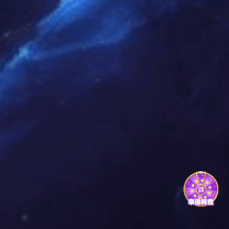
中的哥特体字母在1990年代被无衬线字体
刺的拉丁文铭言在数字时代被简化删除，反
的减法设计成为适应多屏传播的必然选择。
扎比财团入主后强化船舶元素的国际化识
生价值。莱斯特城2016年夺冠后推出的纪
体的传播需求。这种商业化改造往往需要平
016年统一规定队徽中的足球图形必须采用
解队徽元素形成模块化保护体系，这种法律
。商业化运作使队徽从文化符号转化为品牌