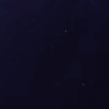
平台推出的3D徽章可随视角变换呈现不同
徽，通过8bit设计唤起复古游戏文化共
设计的界限。
续的文化协商过程。从工匠手绘的纹章到算
记忆、地域认同与商业逻辑的复杂博弈。盾
率，动物图腾转化为情感纽带，这些视觉符
在老特拉福德灯光中闪耀，这些队徽早已超
象化表达，是群体记忆的视觉容器，更是足
承的张力中，英超队徽的持续演化将继续书