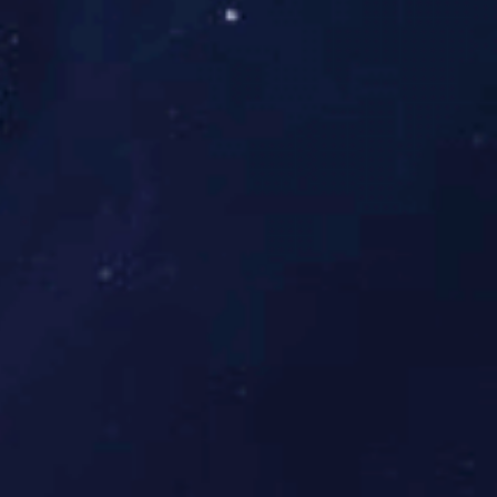
年启用的圆形徽章在保留船舶与运河元素的同
年新版队徽将斗鸡图案从立体浮雕改为单色剪
案例显示，传统符号正在经历从物质载体向
与当地海事博物馆的青铜雕塑形成文化呼
号，更隐喻着工业城市特有的坚韧气质。伯
景观，将田园记忆植入现代足球叙事。
，西汉姆联的铁锤象征造船厂传统，与阿森
的老鹰图案呼应南伦敦山丘地貌，布伦特福
符号构建起超越足球竞技的文化地理坐标