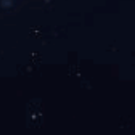
推荐网站
联系我们
地址
support@cnzjst.com
AG九游会
AG九游会（官方网站）【jiuyouhui.com】j9游会首页登录入口、网
页版及APP下载网址，点击AG九游会官方链接进入尽享九游体育赛
事、足球篮球内容、电竞赛事及数据分析服务，持续更新赛事直播与
互动玩法，满足多样化娱乐需求。
App下载
关于我们
隐私政策
合作条款
网站地图