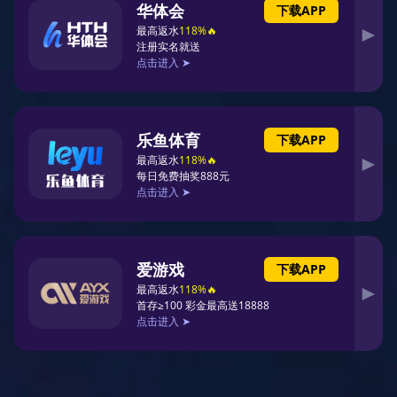
技的秘密之道
在网球的世界中，技术与心态的结合是提升球技的重
要因素。吴静作为一名资深网球教练和运动员，深入
浅出地总结了自己多年的经验，独家分享了一系列实
用的心得与技巧。本文将从四个方面详细探讨吴静的
秘诀，包括基础技巧、战术运用、心理素质以及日常
训练方法。这些内容不仅适合初学者，也能为有一定
基础的球友提供新的思路与启发，以助于各位爱好者
在网球场上更进一步。
1、基础技巧的重要性