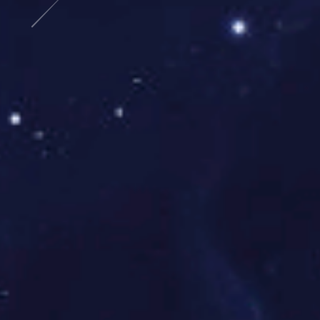
另外，心理层面的布局也属于战术的一部分。吴静认
为保持冷静与专注是成功比赛的重要因素。在紧张局
势下，要学会自我调节情绪，通过深呼吸或者短暂闭
眼等方法来平复心情，从而提高决策能力和执行力。
3、心理素质培养
心理素质往往决定了选手在关键时刻能否发挥出最佳
状态。吴静强调，自信心是支撑运动员竞技状态的重
要基石。在赛前准备阶段，可以通过积极暗示、自我
鼓励等方式来增强自信。同时，要学会接受失败，并
从中汲取经验教训，而不是沉溺于负面情绪之中。
此外，在高压环境下保持理智也是极为重要的一点。
面对强劲对手或关键分数，容易产生焦虑感。这时候
可以使用一些放松技巧，比如想象自己处于宁静舒适