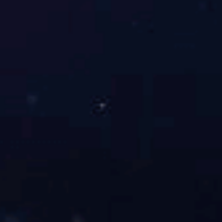
与西甲足球联赛（LaLiga）...
2026-06-21
4
赛后分析：北京网球队与成都网球队心理素
本文将对北京网球队与成都网球队的赛后表现进行深
入分析，特别是两...
2026-07-01
5
英超拥有悠久历史的经典球队介绍及其辉
英格兰足球超级联赛自诞生以来便成为世界足坛的焦
点舞台，承载着无...
2026-06-19