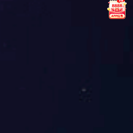
精选推荐
1
足球界的反面教材那些最不受欢迎的明星
在足球的世界中，明星球员往往被视为光环加身的人
物，他们的技术、才...
2026-07-16
2
王者荣耀比赛经验排行榜揭晓RNG战队荣
近日，王者荣耀比赛经验排行榜正式揭晓，RNG战队
以其出色的表现荣登...
2026-06-05
3
西甲蓝球联赛：西甲篮球联赛与足球联赛的
西班牙职业体育联赛体系中，西甲篮球联赛（ACB）