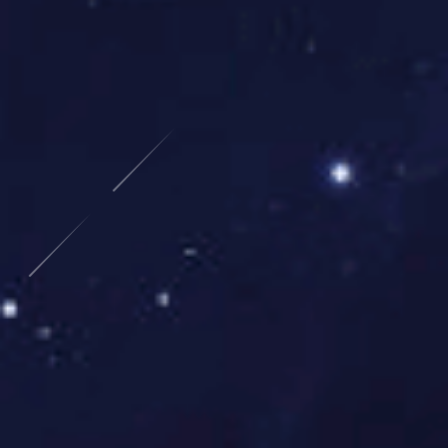
罗马城的红色风暴同样不可小觑。穆里尼奥注入的狼
性精神，让迪巴拉的致命弧线与曼奇尼的绝杀头球屡
屡创造奇迹。奥林匹克球场的特写镜头里，狂人跪地
滑行的庆祝方式，诠释着永恒之城对荣耀的饥渴。
萨索洛等中型俱乐部的技术流改革正在改变联赛生
态。德泽尔比时期留下的传控遗产，仍在贝拉尔迪的
穿花绕步中延续。高清慢镜头下，贝拉尔迪用外脚背
划出的诡异弧线，证明小球队也能踢出艺术足球。
3、战术革新引领风潮
加斯佩里尼在亚特兰大打造的3-4-1-2体系，重新定义
意式进攻哲学。贝加莫蓝色竞技场的全景镜头中，萨
帕塔、穆列尔、伊利契奇组成的三叉戟，用行云流水
的配合撕碎传统链式防守。高位压迫与快速转换的结