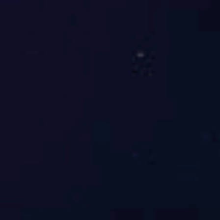
1
北京足球队边路渗透战术解析与实战应用
本文旨在对北京足球队的边路渗透战术进行深入解析
与实战应用研究...
2026-06-20
2
重庆羽毛球队技术探讨：提升竞技水平与战
重庆羽毛球队作为中国羽毛球界的一支重要力量，其
竞技水平与战术创...
2026-07-21
3
皇马与塞维利亚激战成和双方各取一分争
在西甲赛季的激烈角逐中，皇马与塞维利亚的对决吸
引了众多球迷的关...
2026-06-11
4
从小练就的足球天才如何在绿茵场上闪耀