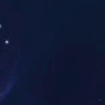
1、传统豪门破茧重生
当国际米兰在2021年终结尤文图斯九连冠霸业时，梅
阿查球场飘扬的蓝黑旗帜定格为时代交替的象征。张
康阳团队的战略重组如同精密齿轮，马罗塔的转会运
作将卢卡库、阿什拉夫等实力派完美镶嵌，孔蒂的三
后卫体系在防守反击中注入现代活力。高清画面里，
卢卡库扛着后卫强行超车的暴力美学，巴雷拉不知疲
倦的跑动覆盖，将铁血DNA注入新时代战术框架。
AC米兰的复兴之路则铺满青春印记。马尔蒂尼的慧眼
识珠让特奥、莱昂等新星迅速成长，皮奥利打造的4-
2-3-1体系释放出吉鲁的老当益壮与迪亚斯的灵动飘
逸。圣西罗的航拍镜头下，伊布张开双臂接受膜拜的
身影与托纳利振臂高呼的画面交相辉映，红黑军团用
最米兰的方式完成世代传承。