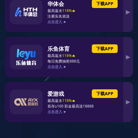
意大利足球甲级联赛作为世界足坛最具历史底蕴的联
赛之一，始终以独特的战术智慧和艺术足球吸引全球
目光。近年来，随着传统豪门的复兴与新锐力量的崛
起，亚平宁半岛的绿茵场正上演着激动人心的故事。
本文通过四个维度，以高清影像定格经典瞬间，剖析
国际米兰打破尤文垄断的破茧重生，AC米兰青年风暴
重拾荣光的激情时刻，那不勒斯用华丽进攻打破北方
垄断的颠覆瞬间，以及亚特兰大以黑马姿态书写草根
传奇的震撼画面。这些镜头不仅记录着战术革新的轨
迹，更承载着俱乐部文化复兴的深层密码。