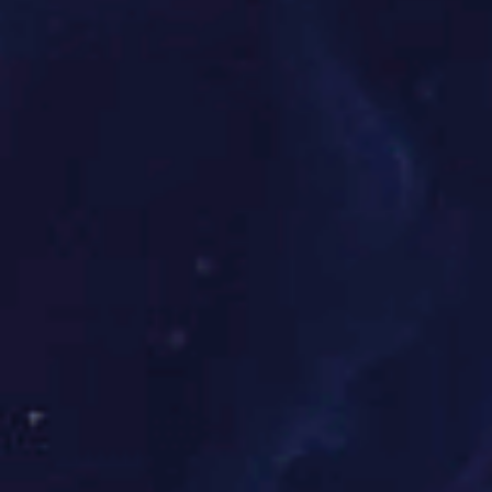
合，让这支平民球队连续四年欧冠征程充满观赏性。
小因扎吉在国际米兰实践的边翼卫战术，将352阵型
推向新高度。达米安与邓弗里斯的轮番冲击，恰尔汗
奥卢的精准长传，在梅阿查的俯拍视角下构成几何美
感。这种将传统三后卫与现代跑轰结合的创新，正在
影响整个联赛的战术潮流。
皮奥利在AC米兰实践的垂直进攻体系，则是对传统意
大利防反的突破性改造。莱昂从边路内切的高速突
进，与本纳赛尔中场发牌构成的攻击波次，被高速摄
像机捕捉成充满张力的视觉交响。
4、青训力量重塑格局
托纳利从布雷西亚到圣西罗的成长轨迹，映射着意甲