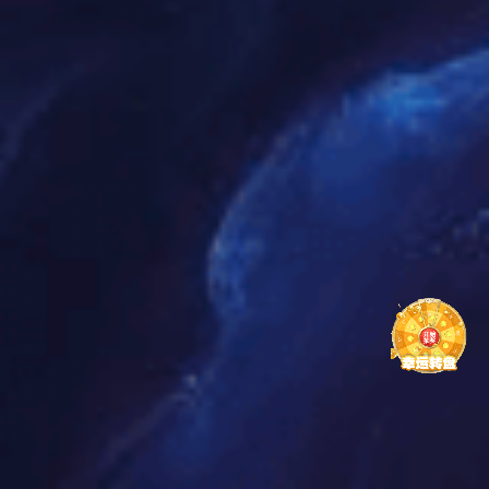
青训体系的复苏。科莫湖训练基地的跟拍镜头里，加
比亚、卡拉布里亚等本土才俊的加练画面，诉说着米
兰实验室在新时代的技术革新。DNA球员的批量涌
现，正在改变豪门依赖外援的固有模式。
亚特兰大青训营的造星流水线持续输出惊喜。库普梅
纳斯从格罗宁根到贝加莫的蜕变，斯卡马卡在萨索洛
的锋芒毕露，这些高清影像记录的不仅是个人成长，
更是整个联赛造血机能的复苏。
罗马聚焦本土化的青训战略初见成效。沃尔帕托、塔
西罗维迪等新星的破茧而出，在特里戈里亚训练中心
的镜头下，展现着意大利足球根基的深厚。这些年轻
面孔在奥林匹克球场的首秀时刻，被永远镌刻在联赛
复兴的编年史中。