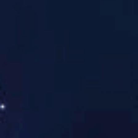
地理解JDG战队在城市赛中所展现出的优势以及成功
背后的深层原因。
1、团队协作的重要性
在现代电子竞技中，团队协作已成为决定胜负的重要
因素之一。对于JDG战队而言，他们能够获得成功，
很大程度上得益于成员之间默契无间的配合。每位选
手都能清楚自己的角色定位，并在关键时刻支持队
友，使得整个团队如同一个有机整体。在比赛过程
中，无论是在进攻还是防守环节，他们都能快速反应
并做出适当调整，这种高度的协调性为他们赢得了多
个重要局面。
此外，优秀的沟通也是保证团队协作顺畅的重要因
素。在比赛中，信息传递速度和准确性至关重要。