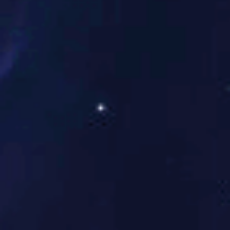
JDG战队通过有效的信息交流，不仅能够及时分享敌
方动向，还能迅速制定相应策略。这种动态的信息共
享机制使得整个团队能够在瞬息万变的游戏环境中保
持领先，有效降低了失误率，提高了取胜概率。
最后，在训练过程中，通过不断进行实战演练，加强
各个位置之间的配合，也是提升团队协作能力的一项
有效方式。JDG战队通常会安排专门时间进行模拟对
抗，以此来增强彼此之间的默契度。这种持续性的磨
合与训练，使得他们在正式比赛中能够自如应对各种
突发情况，从而展现出更加卓越的整体实力。
2、战术执行力解析
除了良好的团队协作外，战术执行力同样是决定一支
战队成败的重要因素。JDG战队以其严谨而灵活的战