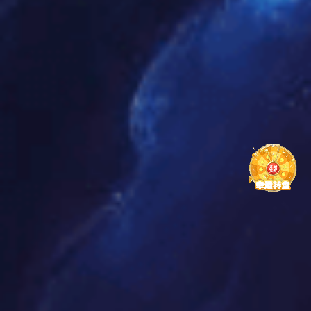
对于JDG这样的顶尖俱乐部来说，高水准竞争常常伴
随着巨大的心理压力。因此，他们特别注重培养选手
稳定而健康的心理状态，以帮助其更好地应对各种挑
战。在高强度赛事期间，通过专业教练进行心理辅
导，可以有效减轻选手们的不安情绪，让他们更加专
注于比赛本身。
同时，在日常训练中，通过模拟各种紧张场景来锻炼
选手承受压力能力，也是一项必要措施。当面对失利
或逆境时，一个拥有良好心理素质的人能够迅速调整
情绪，不被困扰，而是继续投入下一场较量。这种积
极乐观态度不仅有助于个体成长，更能带动整个团队
朝着更加积极向上的方向发展。
最后，通过建立良好的团内氛围以及加强相互支持，