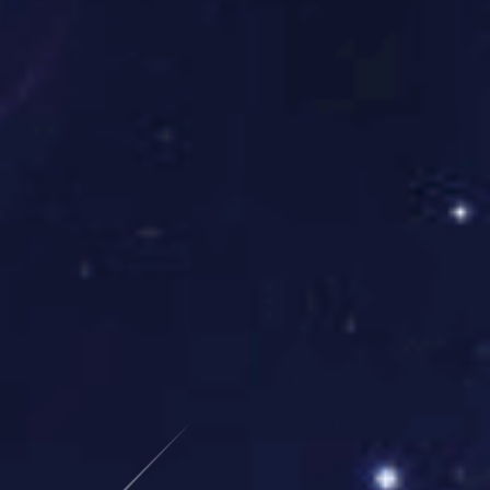
术体系著称。他们善于根据对手特点和自身优势进行
针对性布阵，通过系统化、结构化的方法来提高比赛
效率。在城市赛中，他们往往能够提前预判对手可能
采取的策略，并利用自身准备好的反制措施进行有效
抵御。
具体来说，JDG在不同阶段会采用多样化的打法。例
如，在前期阶段，他们常常选择稳扎稳打，以控制资
源积累为主，而到了后期则迅速展开攻击，以求最大
限度地压制敌方发展。这种根据局势变化灵活调整策
略的方法，使得他们始终保持主动权，为最终胜利打
下坚实基础。
此外，对于每场赛事之前进行详尽的数据分析也是他
们提高战术执行力的一大秘诀。在深入研究对手历史