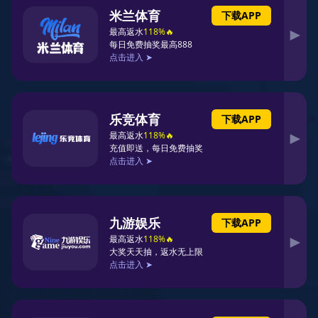
从这里开始
覆盖实时赛事、专业数据、高清视频，
AG九游会
APP
与网页版为您提供便捷的体育服务。
APP下载
网页版入口
首页
/
体育动态
/ 正文
2026-06-19 13:24
42 次阅读
城市赛分析：JDG团队协作的卓越表现与战