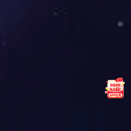
来更多球队能够吸收这些理念，实现长足进步与突
破。
[文章总结内容第二段] 在这个充满竞争与机遇并存的
新兴领域里，要想立于不败之地，仅依靠单一因素是
不够的。而是要将以上提到各方面有机结合起来，全
方位提升自身实力，以应对日益激烈的发展环境。因
此，对任何追求卓越成绩和持续进步者而言，总结经
验、不断学习，是实现梦想的不二法门。
上一篇：
重庆羽毛球队实力强劲荣登全国羽…