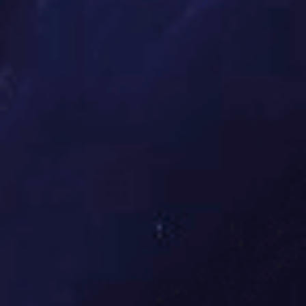
可以让每个成员感受到浓厚的归属感。这样的环境使
得即便在巨大的压力之下，各位成员依然能够信任彼
此，共同面对困难。一旦出现问题，相互鼓励与支持
就会成为解决问题的一部分，从而提升整体表现，实
现更佳效果。
总结：
综上所述，“城市赛分析：JDG团队协作的卓越表现与
战术执行力探讨”不仅展示了该战队在电子竞技领域里
的非凡实力，更揭示了其背后深厚文化根基。从高度
协调一致的发展模式到严谨周密的数据分析，再到勇
敢担当勇者精神，以及积极向上的心态塑造，每一个
细节都为他们取得成功提供了保障。而这些经验也为
其他职业电竞队伍提供了值得借鉴的新思路，希望未