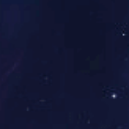
应，并开始吸引了一批忠实粉丝。在电竞行业迅速发
展的背景下，这些成就为之后参与国际赛事打下了良
好的基础，使得他们能够向更高的平台发起冲击。
2、团队合作的重要性
对于一支成功的电子竞技战队而言，团队合作是至关
重要的一环。WE战队深知这一点，因此在日常训练和
比赛中，他们强调个人能力与团队配合之间的平衡。
每位成员都被鼓励发挥自己的特长，同时又要时刻考
虑整体战略，以确保整体作战效率最大化。
此外，教练组也发挥了关键作用，通过科学合理的数
据分析和针对性的训练方案，有效提升选手们之间的
默契度。教练不仅负责制定战略，还会实时调整阵容
和打法，以应对不同对手所带来的挑战。这种灵活性