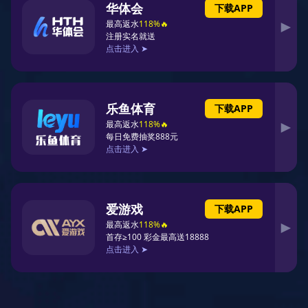
的辉煌历程
WE战队，作为中国电子竞技的领军者之一，经历了从
成立之初的艰辛奋斗到如今在Major赛场上大放异彩
的辉煌历程。本文将从四个方面详细探讨WE战队的荣
耀与挑战：首先回顾其早期的发展与成就，其次分析
团队内部结构与协作的重要性，再者探讨外部竞争环
境所带来的压力与机遇，最后总结WE战队在Major赛
事中的表现及其对未来的展望。通过这些方面的深入
剖析，可以更全面地理解WE战队背后的故事，以及它
们是如何在激烈竞争中不断前行、追求卓越的。
1、早期奋斗与成就