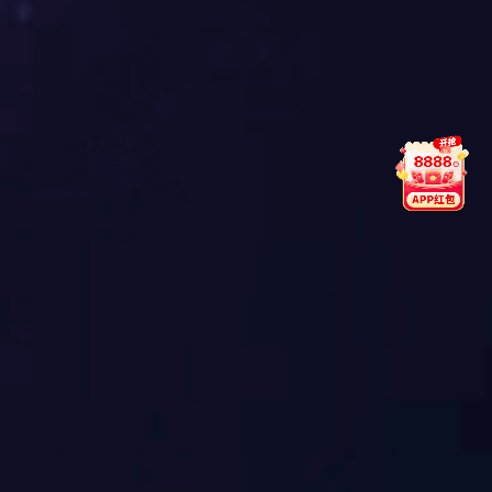
每个主场都能成为推动中国足球发展的活力源泉。这
种微观与宏观的持续调适，正是职业足球联赛走向成
熟的重要标志。
上一篇：
南京飞盘队的团队协作探索与飞盘…
下一篇：
萨索洛与博洛尼亚精彩对决直播时
精选推荐