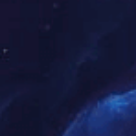
收益的结构比例。新媒体平台针对建业球迷开发的专
属观赛套餐，进一步凸显主场特色对商业开发模式的
创新启发。
衍生品销售与赛程热度高度关联。数据分析显示，建
业主场赛事前三天官方商城销量增长达150%，这种周
期性消费浪潮推动俱乐部完善电商物流体系。联赛官
方合作伙伴通过分析各主场消费数据，正在建立更精
准的营销投放模型，这种商业价值的深度挖掘有赖于
科学合理的赛程排布。
球迷生态反哺联赛发展
中原球迷文化的输出重塑联赛形象。建业球迷独创的
助威方式和中原特色标语，通过直播镜头传播成为中
超文化符号。这种地域文化的强势输出，客观上增强