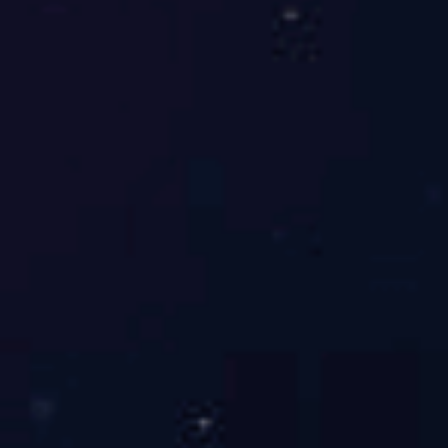
1
FPX战队崛起之路：从默默无闻到挑战者杯
FPX战队的崛起历程是一段充满激情与挑战的征途。从
最初的默默无...
2026-06-04
2
热爱家乡的足球明星背后的故事与情感探
在当今社会，足球作为全球最受欢迎的运动之一，不
仅承载着竞技的魅力...
2026-07-18
3
傅明心目中的足球偶像是谁他为何如此崇
在现代足球的世界中，每位球迷都有自己的偶像和崇
拜对象。傅明作为...
2026-08-06
4
足球明星与女性的浪漫故事揭秘那些令人