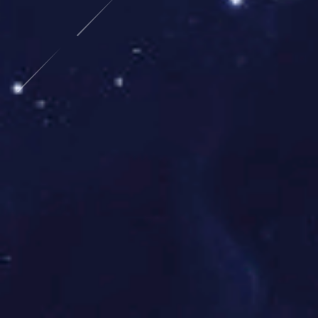
过这一重要时刻！
3、直播渠道及观看方式
对于想要观看此次对决的球迷而言，选择合适的平台
至关重要。目前，多家网络视频平台已获得本场比赛
的直播权，包括某些体育频道和流媒体服务商。同
时，一些社交媒体平台也可能提供实时更新和精彩片
段，让无法现场收看的球迷不至于错过关键时刻。
建议大家提前查看各平台的信息，并根据个人喜好选
择最方便的平台。在手机应用程序或网页端上，有些
平台甚至提供高清回放功能，可以让你随时重温精彩
瞬间。此外，对于那些习惯于传统电视收看的观众来
说，也应关注当地电视台是否会对此次赛事进行转
播。