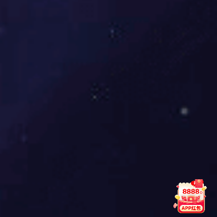
Total, 此次赛事无疑将在这个周末掀起一股热潮。在
此，我们祝愿所有热爱足球的人们都能享受到这份乐
趣，无论身处何地，都能共同见证这一经典之战！
上一篇：
河南建业主场赛程安排对中超联赛…
下一篇：
聚焦DOTA2TES团队协作的重要性与
精选推荐