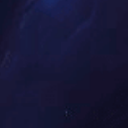
商业开发与品牌建设拓展全球版图。亚洲季前赛、非
洲青训基地、北美商业合作，英超俱乐部正在构建跨
国球迷社群。曼联拥有6.5亿全球粉丝，利物浦球衣年
销量超200万件，这种商业成功反哺竞技投入，形成
可持续的发展模式。数字媒体时代，俱乐部通过短视
频、虚拟现实等技术持续扩大影响力。
总结：
英超联赛三十余年的发展史，是一部传统与创新交织
的足球史诗。从工业革命时期的工人俱乐部，到市值
数十亿的跨国企业，各支球队在坚守地域文化的同
时，主动拥抱全球化浪潮。曼联的红色帝国、利物浦
的永不独行、阿森纳的美丽足球、莱斯特城的草根奇
迹，这些独特的故事线共同编织出英超的多彩图景。