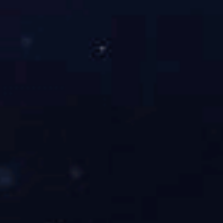
4
西安街舞队荣登全国街舞技术排行榜第8
西安街舞队最近在全国街舞技术排行榜上荣登第8名，
这不仅是对他们...
2026-07-14
5
广州乒乓球队在全运会积分榜上以71分稳
在近期举行的全国运动会中，广州乒乓球队凭借出色
的表现，以71分稳居...
2026-08-08
推荐网站
联系我们