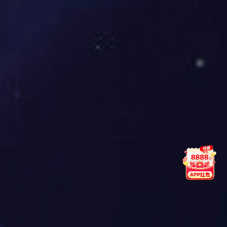
展望未来，英超将继续在商业价值与竞技本质间寻找
平衡。财务公平法案的约束、新兴资本的冲击、本土
青训的培养，这些挑战将推动联赛向更健康的方向发
展。无论时代如何变迁，扎根社区的忠诚信仰、永不
言弃的竞技精神，始终是英格兰足球最动人的底色。
上一篇：
雷恩主场球衣配色变化与设计风格…
下一篇：
南京极限运动队战术转型解析与未