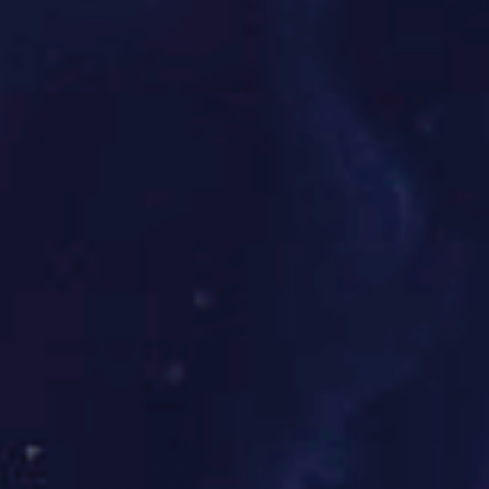
铁防线，利用定位球战术在强队夹缝中抢分，这种高
效务实的风格成为中游球队立足的根本。
升降机球队演绎着足球世界的悲喜剧。诺维奇城、西
布朗维奇等队多次经历升级喜悦与降级苦涩，这种周
期性震荡既考验着俱乐部的财务健康，也锤炼出独特
的球迷文化。2016年莱斯特城奇迹般夺冠，则证明在
英超赛场上永远存在打破阶级固化的可能。
社区纽带是中小球队的核心竞争力。布莱顿依托先进
的球探体系挖掘潜力新星，布伦特福德通过数据建模
实现精准引援，这些创新运营模式正在重塑英超的竞
争格局。地域特色鲜明的队徽、死忠球迷的助威文
化，构成了英超多元生态的根基。
全球化浪潮下的变革