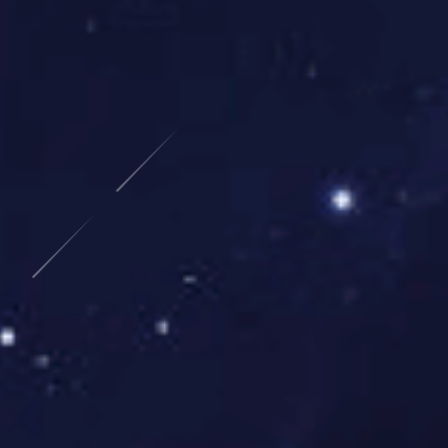
枪手以49场不败缔造神话，亨利、博格坎普等技术流
球星重新定义了英超的审美标准。阿布时代的切尔西
则开创金元足球先河，穆里尼奥打造的钢铁防线帮助
蓝军五夺英超桂冠，彻底打破传统豪门的垄断格局。
曼城的崛起书写了新世纪资本与足球融合的范本。
2008年阿布扎比财团入主后，蓝月亮通过科学引援与
传控体系构建，十年间六夺联赛冠军。瓜迪奥拉的战
术革命不仅让曼城登上欧洲之巅，更推动了整个英超
技战术水平的升级迭代。
中下游球队的生存之道
保级专业户展现着小球会的生存智慧。埃弗顿作为从
未降级的元老球队，通过稳定的青训输出与务实打法
延续着百年荣光。伯恩利、水晶宫等队则擅长打造钢