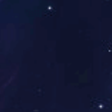
转播技术的革新与商业开发为英超插上腾飞之翼。天
空电视台1992年以3.04亿英镑拿下首个转播合同，到
2022年转播权总价值已突破百亿英镑。巨额资金反哺
俱乐部建设，促使球队在青训体系、球场设施和全球
引援方面持续投入，形成良性发展闭环。
传统豪门的辉煌历史
曼联与利物浦的双雄争霸构成英超早期的主旋律。曼
联在弗格森爵士带领下完成13次英超夺冠壮举，1999
年三冠王伟业更是将红魔精神推向巅峰。利物浦虽在
英超初期经历低谷，但克洛普时代的到来让红军重拾
荣耀，2019年欧冠登顶与2020年首夺英超冠军标志着
传统豪门的强势回归。
阿森纳与切尔西代表着伦敦足球的荣耀。温格治下的