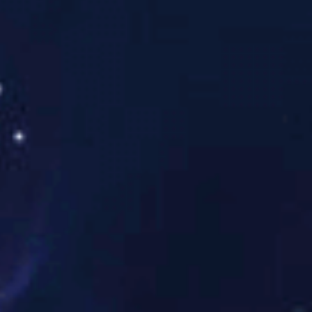
英超联赛的起源与发展
英超联赛的诞生源于英格兰足球的自我革新。1992
年，甲级联赛俱乐部集体脱离传统联赛体系，在商业
赞助与电视转播双重驱动下，建立起独立运营的职业
联赛。这一变革不仅彻底改变了英格兰足球的经济结
构，更通过引入现代化管理机制，使联赛整体竞技水
平和商业价值得到质的飞跃。
联赛成立初期共有22支创始球队，其中布莱克本流浪
者、诺维奇城等队伍如今仍在英超赛场活跃。1995年
联赛规模调整为20队体系，这一标准沿用至今。在三
十余年的发展中，英超始终保持着升降级制度的活
力，每年保级大战的激烈程度不亚于争冠竞争，这种
动态平衡成为联赛持续吸引全球观众的重要因素。